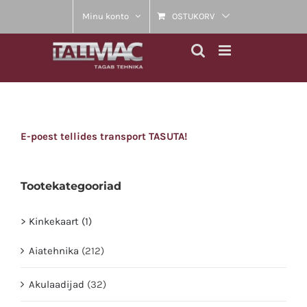
Skip
Minu konto
OSTUKORV
to
content
E-poest tellides transport TASUTA!
Tootekategooriad
> Kinkekaart (1)
Aiatehnika
(212)
Akulaadijad
(32)