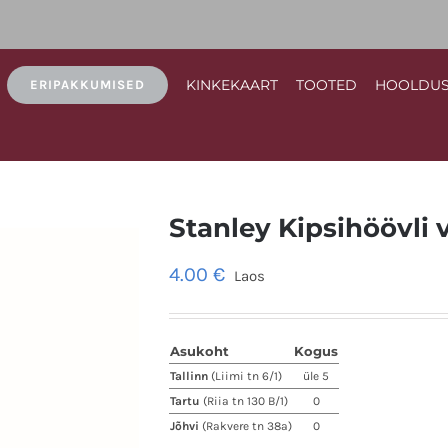
KINKEKAART
TOOTED
HOOLDU
ERIPAKKUMISED
Stanley Kipsihöövli 
4.00
€
Laos
Asukoht
Kogus
Tallinn
(Liimi tn 6/1)
üle 5
Tartu
(Riia tn 130 B/1)
0
Jõhvi
(Rakvere tn 38a)
0