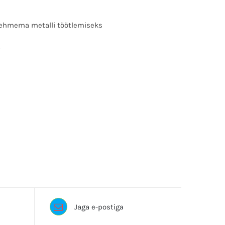
pehmema metalli töötlemiseks
Jaga e-postiga