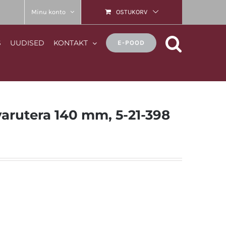
Minu konto
OSTUKORV
S
UUDISED
KONTAKT
E-POOD
varutera 140 mm, 5-21-398