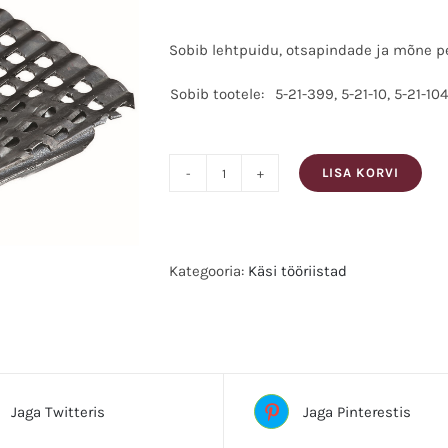
Sobib lehtpuidu, otsapindade ja mõne 
Sobib tootele:
5-21-399, 5-21-10, 5-21-104
LISA KORVI
Stanley
Kipsihöövli
varutera
140
Kategooria:
Käsi tööriistad
mm,
Silt:STANLEY
5-
21-
398
kogus
Jaga Twitteris
Jaga Pinterestis