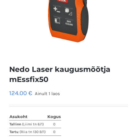
Nedo Laser kaugusmõõtja
mEssfix50
124.00
€
Ainult 1 laos
Asukoht
Kogus
Tallinn
(Liimi tn 6/1)
0
Tartu
(Riia tn 130 B/1)
0