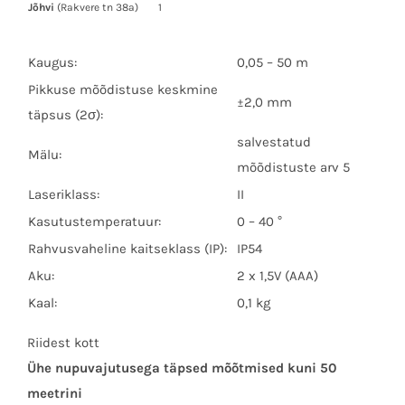
Jõhvi
(Rakvere tn 38a)
1
Kaugus:
0,05 – 50 m
Pikkuse mõõdistuse keskmine
±2,0 mm
täpsus (2σ):
salvestatud
Mälu:
mõõdistuste arv 5
Laseriklass:
II
Kasutustemperatuur:
0 – 40 °
Rahvusvaheline kaitseklass (IP):
IP54
Aku:
2 x 1,5V (AAA)
Kaal:
0,1 kg
Riidest kott
Ühe nupuvajutusega täpsed mõõtmised kuni 50
meetrini