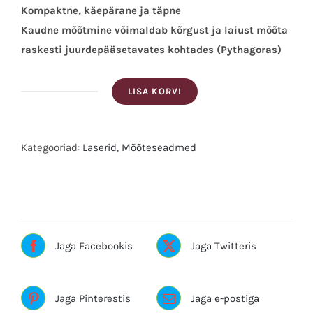
Kompaktne, käepärane ja täpne
Kaudne mõõtmine võimaldab kõrgust ja laiust mõõta
raskesti juurdepääsetavates kohtades (Pythagoras)
LISA KORVI
Nedo
Laser
kaugusmõõtja
Kategooriad:
Laserid
,
Mõõteseadmed
mEssfix50
Silt:NEDO
kogus
Jaga Facebookis
Jaga Twitteris
Jaga Pinterestis
Jaga e-postiga