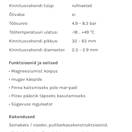
Kinnitusvahendi tüüp:
rullnaelad
Õlivaba:
ei
Töösurve:
4.9 – 8.3 bar
Töötemperatuuri ulatus:
-18 .. +49 °C
Kinnitusvahendi pikkus:
32 – 65 mm
Kinnitusvahendi diameeter:
2.3 – 2.9 mm
Funktsioonid ja eelised
• Magneesiumist korpus
• mugav käepide
• Pinna kaitsmiseks pole mar-padi
• Piirav päästik täpseks kasutamiseks
• Sügavuse regulaator
Rakendused
Seinakate / vooder, puitkarkasskonstruktsioonid,