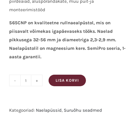
piirdeaiad, aluspõrandakate, muu puit-ja
monteerimistööd
S65CNP on kvaliteetne rullnaealpüstol, mis on
piisavalt võimekas igapäevaseks tööks. Naelad
pikkusega 32-56 mm ja diameetriga 2,3-2,9 mm.
Naelapüstolil on magneesium kere. SemiPro seeria, 1-
aasta garantii.
LISA KORVI
Senco
Rullnaelapüstol
S65CNP,
SEMI-
Kategooriad:
Naelapüssid
,
Suruõhu seadmed
PRO
Silt:SENCO
kogus