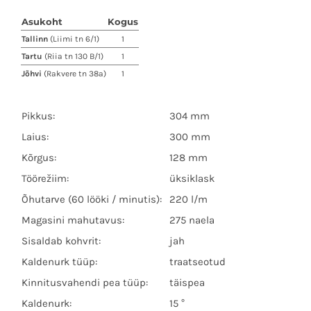
Asukoht
Kogus
Tallinn
(Liimi tn 6/1)
1
Tartu
(Riia tn 130 B/1)
1
Jõhvi
(Rakvere tn 38a)
1
Pikkus:
304 mm
Laius:
300 mm
Kõrgus:
128 mm
Töörežiim:
üksiklask
Õhutarve (60 lööki / minutis):
220 l/m
Magasini mahutavus:
275 naela
Sisaldab kohvrit:
jah
Kaldenurk tüüp:
traatseotud
Kinnitusvahendi pea tüüp:
täispea
Kaldenurk:
15 °