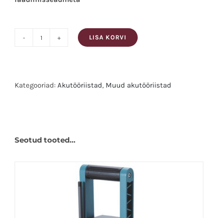
LISA KORVI
Makita
Külma-
ja
soojakast
Kategooriad:
Akutööriistad
,
Muud akutööriistad
CW004GZ
Silt:MAKITA
XGT
UUS!
kogus
Seotud tooted…