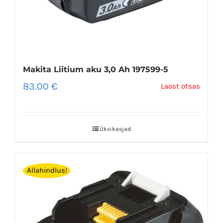
Makita Liitium aku 3,0 Ah 197599-5
83.00
€
Laost otsas
Üksikasjad
Allahindlus!