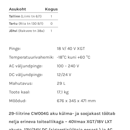
Asukoht
Kogus
Tallinn
(Liimi tn 6/1)
1
Tartu
(Riia tn 130 B/1)
0
Jõhvi
(Rakvere tn 38a)
1
Pinge:
18 V/ 40 V XGT
Temperatuurivahemik:
-18°C kuni +60 °C
AC väljundpinge:
100 – 240 V
DC väljundpinge:
12/24 V
Mahutavus:
29 L
Toote kaal:
17,1 kg
Mõõdud:
676 x 345 x 471 mm
29-liitrine CW004G aku külma- ja soojakast töötab
nelja erineva toiteallikaga – 40Vmax XGT/18V LXT
akuga, 12V/24V DC (sigaretisüütaja pesast ) ja AC