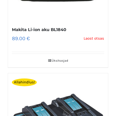
Makita Li-ion aku BL1840
89.00
€
Laost otsas
Üksikasjad
Allahindlus!