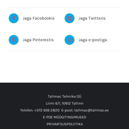
Jaga Facebookis
Jaga Twitteris
Jaga Pinterestis
Jaga e-postiga
Tallmac Tehnika OÜ
Liimi 6/1, 10612 Tallinn
Telefon: +372 656 2820
E-post: tallmac@tallmac.ee
E-POE MÜÜGITINGIMUSED
PRIVAATSUSPOLIITIKA