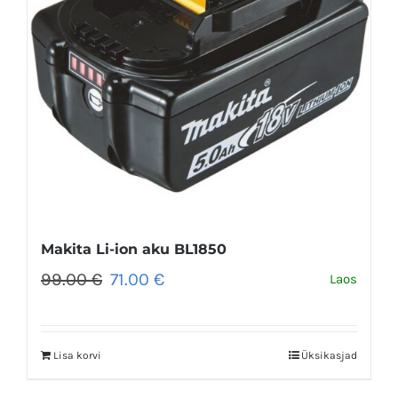
Makita Li-ion aku BL1850
Algne
Praegune
99.00
€
71.00
€
Laos
hind
hind
oli:
on:
99.00 €.
71.00 €.
Lisa korvi
Üksikasjad