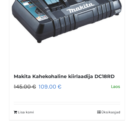
Makita Kahekohaline kiirlaadija DC18RD
Algne
Praegune
145.00
€
109.00
€
Laos
hind
hind
oli:
on:
145.00 €.
109.00 €.
Lisa korvi
Üksikasjad