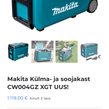
Makita Külma- ja soojakast
CW004GZ XGT UUS!
1 119.00
€
Ainult 2 laos