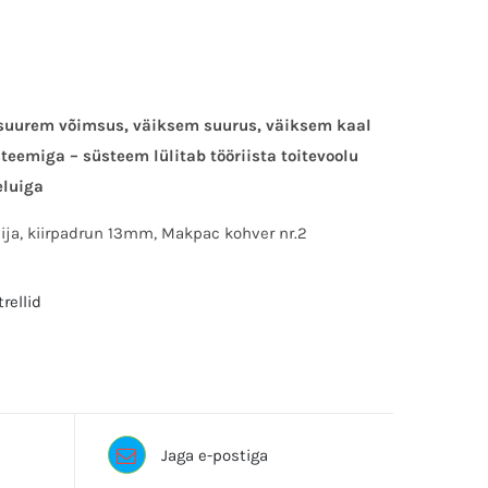
 suurem võimsus, väiksem suurus, väiksem kaal
teemiga – süsteem lülitab tööriista toitevoolu
eluiga
dija, kiirpadrun 13mm, Makpac kohver nr.2
trellid
 MAKITA, trell
Jaga e-postiga