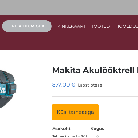
KINKEKAART
TOOTED
HOOLDU
ERIPAKKUMISED
Makita Akulööktrel
377.00
€
Laost otsas
Küsi tarneaega
Asukoht
Kogus
Tallinn
(Liimi tn 6/1)
0