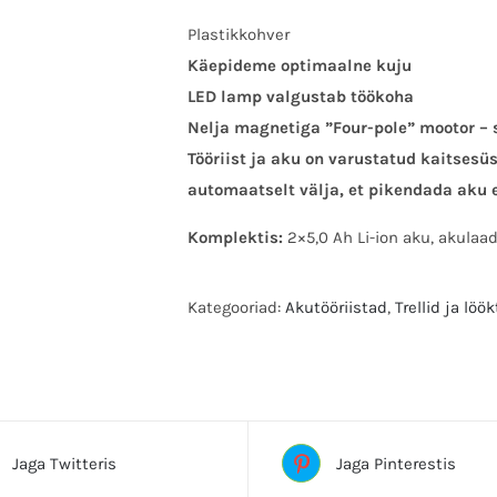
Plastikkohver
Käepideme optimaalne kuju
LED lamp valgustab töökoha
Nelja magnetiga ”Four-pole” mootor –
Tööriist ja aku on varustatud kaitsesüs
automaatselt välja, et pikendada aku 
Komplektis:
2×5,0 Ah Li-ion aku, akulaa
Kategooriad:
Akutööriistad
,
Trellid ja löök
Sildid:akukruvikeeraja, akutrell, lööktrell,
Jaga Twitteris
Jaga Pinterestis