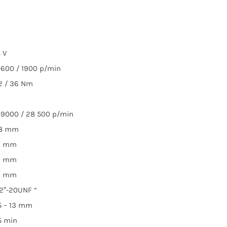
 V
-600 / 1900 p/min
2 / 36 Nm
1
-9000 / 28 500 p/min
8 mm
3 mm
3 mm
3 mm
/2″-20UNF “
,5 – 13 mm
5 min