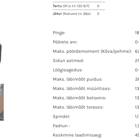
Tartu
(Riia tn 130 B/1)
0
Jõhvi
(Rakvere tn 38a)
0
Pinge:
18
Pöörete arv:
0
Maks. pöördemoment (Kõva/pehme):
6
Siduri astmed:
2
Löögisagedus:
0
Maks. läbimõõt puidus:
3
Maks. läbimõõt müüritises:
1
Maks. läbimõõt betoonis:
1
Maks. läbimõõt terases:
1
Spindel:
1
Padrun :
1
Keskmine laadimisaeg:
4