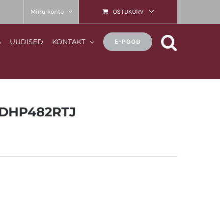
Minu konto
OSTUKORV
S
UUDISED
KONTAKT
E-POOD
l DHP482RTJ