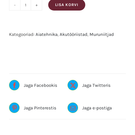
LISA KORVI
Makita
Akumuruniiduk
DLM466ZX
kogus
Kategooriad:
Aiatehnika
,
Akutööriistad
,
Muruniitjad
Sildid:akumuruniiduk, MAKITA, muruniiduk,
muruniitmine
Jaga Facebookis
Jaga Twitteris
Jaga Pinterestis
Jaga e-postiga