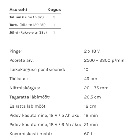
oli:
on:
Asukoht
Kogus
599.00 €.
519.00 €.
Tallinn
(Liimi tn 6/1)
3
Tartu
(Riia tn 130 B/1)
1
Jõhvi
(Rakvere tn 38a)
1
Pinge:
2 x 18 V
Pöörete arv:
2500 – 3300 p/min
Lõikekõrguse positsioonid:
10
Töölaius:
46 cm
Niitmiskõrgus:
20 – 75 mm
Tagaratta läbimõõt:
20,5 cm
Esiratta läbimõõt:
18 cm
Pidev kasutamine, 18 V / 5 Ah aku:
18 min
Pidev kasutamine, 18 V / 6 Ah aku:
21 min
Kogumiskasti maht:
60 L