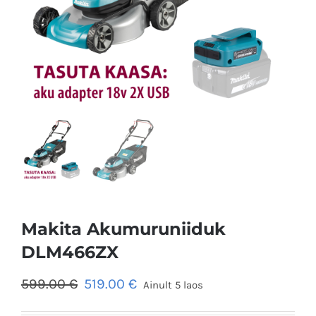
Makita Akumuruniiduk
DLM466ZX
Algne
Praegune
599.00
€
519.00
€
Ainult 5 laos
hind
hind