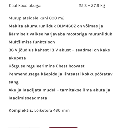
Kaal koos akuga:
25,3 – 27,6 kg
Muruplatsidele kuni 800 m2
Makita akumuruniiduk DLM460Z on võimas ja
äärmiselt vaikse harjavaba mootoriga muruniiduk
Multšimise funktsioon
36 V jõudlus kahest 18 V akust – seadmel on kaks
akupesa
Kõrguse reguleerimine ühest hoovast
Pehmendusega käepide ja lihtsasti kokkupööratav
sang
Aku ja laadijata mudel – tarnitakse ilma akuta ja
laadimisseadmeta
Komplektis:
Lõiketera 460 mm