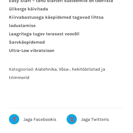
Easy Start – tänu starteri süsteemile on tööriista
ülikerge käivitada
Kiirvabastusega käepidemed tagavad lihtsa
ladustamise
Laagritega tugev terasest veovõll
Sarvkäepidemed
Ultra-Low vibratsioon
Kategooriad:
Aiatehnika
,
Võsa-, hekitööriistad ja
trimmerid
Silt:MAKITA
Jaga Facebookis
Jaga Twitteris