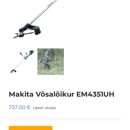
Makita Võsalõikur EM4351UH
737.00
€
Laost otsas