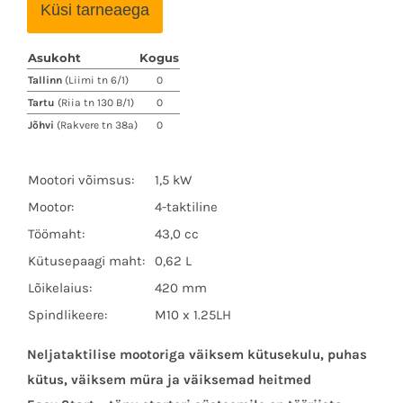
Küsi tarneaega
Asukoht
Kogus
Tallinn
(Liimi tn 6/1)
0
Tartu
(Riia tn 130 B/1)
0
Jõhvi
(Rakvere tn 38a)
0
Mootori võimsus:
1,5 kW
Mootor:
4-taktiline
Töömaht:
43,0 cc
Kütusepaagi maht:
0,62 L
Lõikelaius:
420 mm
Spindlikeere:
M10 x 1.25LH
Neljataktilise mootoriga väiksem kütusekulu, puhas
kütus, väiksem müra ja väiksemad heitmed