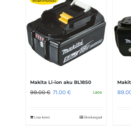
Allahindlus!
Makita Li-ion aku BL1850
Makit
Algne
Praegune
99.00
€
71.00
€
89.0
Laos
hind
hind
oli:
on:
99.00 €.
71.00 €.
Lisa korvi
Üksikasjad