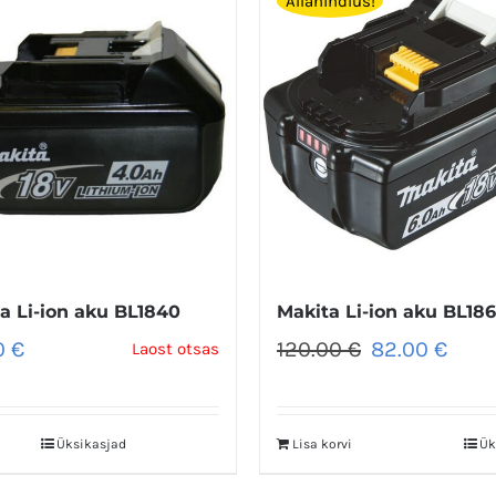
Allahindlus!
a Li-ion aku BL1840
Makita Li-ion aku BL18
Algne
Praeg
0
€
120.00
€
82.00
€
Laost otsas
hind
hind
oli:
on:
120.00 €.
82.00 
Üksikasjad
Lisa korvi
Ük