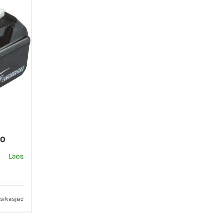
60
une
Laos
€.
sikasjad