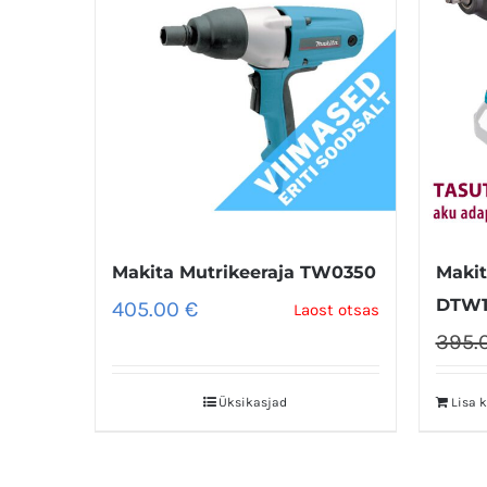
Makita Mutrikeeraja TW0350
Makit
DTW1
405.00
€
Laost otsas
395.
Üksikasjad
Lisa k