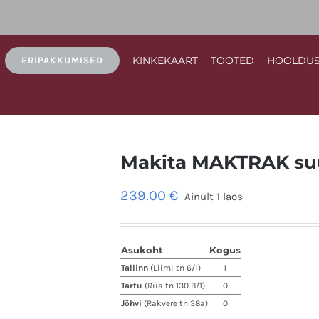
KINKEKAART
TOOTED
HOOLDU
ERIPAKKUMISED
Makita MAKTRAK suur
239.00
€
Ainult 1 laos
Asukoht
Kogus
Tallinn
(Liimi tn 6/1)
1
Tartu
(Riia tn 130 B/1)
0
Jõhvi
(Rakvere tn 38a)
0