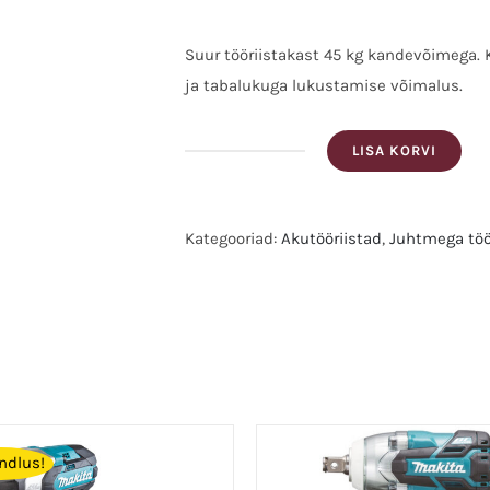
Suur tööriistakast 45 kg kandevõimega.
ja tabalukuga lukustamise võimalus.
LISA KORVI
Makita
MAKTRAK
suur
Kategooriad:
Akutööriistad
,
Juhtmega töö
tööriistakast
Silt:MAKITA
P-
91017
kogus
indlus!