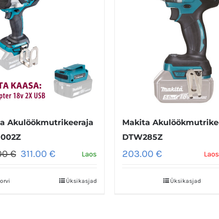
a Akulöökmutrikeeraja
Makita Akulöökmutrike
002Z
DTW285Z
Algne
Praegune
00
€
311.00
€
203.00
€
Laos
Laos
hind
hind
oli:
on:
orvi
Üksikasjad
Üksikasjad
395.00 €.
311.00 €.