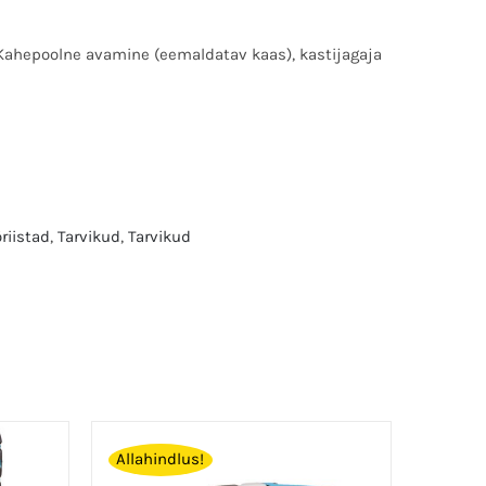
 Kahepoolne avamine (eemaldatav kaas), kastijagaja
riistad
,
Tarvikud
,
Tarvikud
Allahindlus!