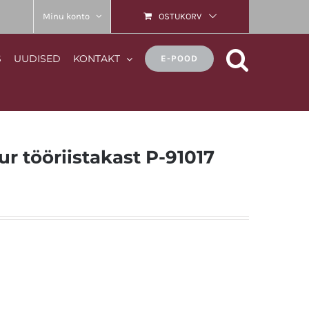
Minu konto
OSTUKORV
S
UUDISED
KONTAKT
E-POOD
 tööriistakast P-91017