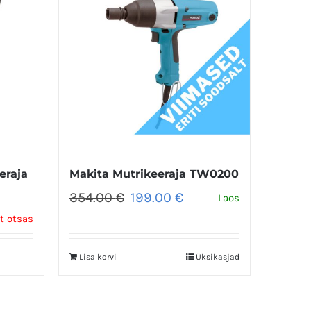
eraja
Makita Mutrikeeraja TW0200
Algne
Praegune
354.00
€
199.00
€
Laos
hind
hind
t otsas
oli:
on:
354.00 €.
199.00 €.
Lisa korvi
Üksikasjad