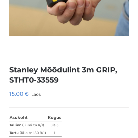
Stanley Mõõdulint 3m GRIP,
STHT0-33559
15.00
€
Laos
Asukoht
Kogus
Tallinn
(Liimi tn 6/1)
üle 5
Tartu
(Riia tn 130 B/1)
1