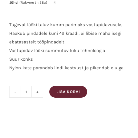
Jõhvi
(Rakvere tn 38a)
4
Tugevat lööki taluv kumm parimaks vastupidavuseks
Haakub pindadele kuni 42 kraadi, ei libise maha isegi
ebatasastelt tööpindadelt
Vastupidav lööki summutav luku tehnoloogia
Suur konks
Nylon-kate parandab lindi kestvust ja pikendab eluiga
LISA KORVI
Stanley
Mõõdulint
3m
GRIP,
Silt:STANLEY
STHT0-