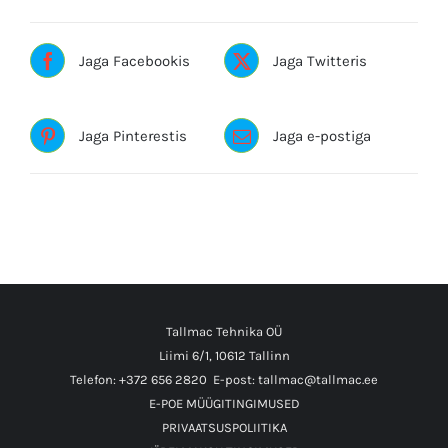
33559
kogus
Jaga Facebookis
Jaga Twitteris
Jaga Pinterestis
Jaga e-postiga
Tallmac Tehnika OÜ
Liimi 6/1, 10612 Tallinn
Telefon: +372 656 2820
E-post: tallmac@tallmac.ee
E-POE MÜÜGITINGIMUSED
PRIVAATSUSPOLIITIKA