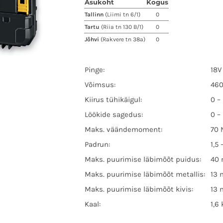
Asukoht
Kogus
Tallinn
(Liimi tn 6/1)
0
Tartu
(Riia tn 130 B/1)
0
Jõhvi
(Rakvere tn 38a)
0
Pinge:
18V
Võimsus:
46
Kiirus tühikäigul:
0 –
Löökide sagedus:
0 –
Maks. väändemoment:
70
Padrun:
1,5
Maks. puurimise läbimõõt puidus:
40
Maks. puurimise läbimõõt metallis:
13
Maks. puurimise läbimõõt kivis:
13
Kaal:
1,6 