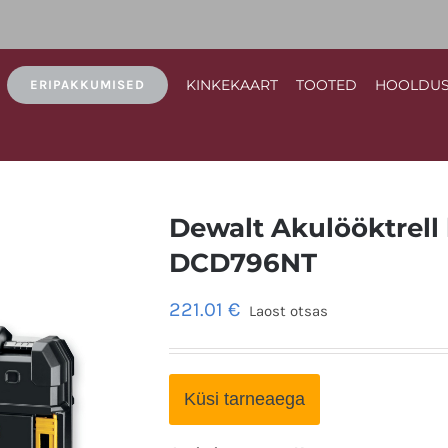
KINKEKAART
TOOTED
HOOLDU
ERIPAKKUMISED
Dewalt Akulööktrell
DCD796NT
221.01
€
Laost otsas
Küsi tarneaega