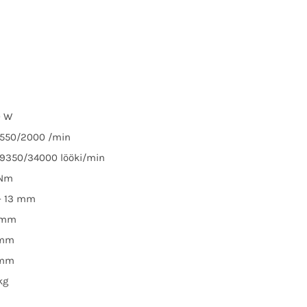
0 W
 550/2000 /min
 9350/34000 lööki/min
 Nm
 – 13 mm
 mm
 mm
 mm
kg