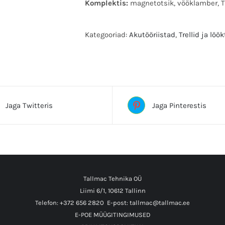
Komplektis:
magnetotsik, vööklamber, T
Kategooriad:
Akutööriistad
,
Trellid ja löök
Sildid:akudrell, akudrellid, akulööktrell, a
Jaga Twitteris
Jaga Pinterestis
Tallmac Tehnika OÜ
Liimi 6/1, 10612 Tallinn
Telefon: +372 656 2820
E-post: tallmac@tallmac.ee
E-POE MÜÜGITINGIMUSED