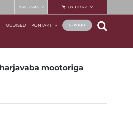
Minu konto
OSTUKORV
S
UUDISED
KONTAKT
E-POOD
 harjavaba mootoriga