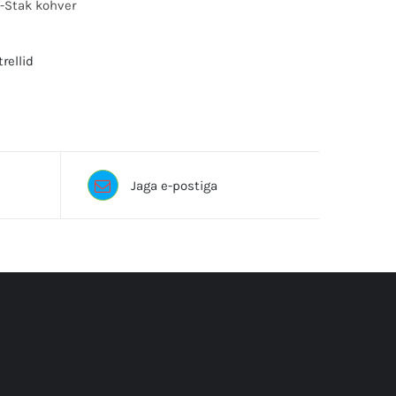
-Stak kohver
trellid
kutrell, akutrellid, DEWALT, löögiga, lööktrell
Jaga e-postiga