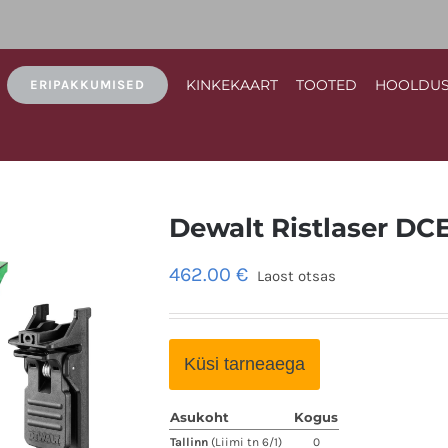
KINKEKAART
TOOTED
HOOLDU
ERIPAKKUMISED
Dewalt Ristlaser D
462.00
€
Laost otsas
Küsi tarneaega
Asukoht
Kogus
Tallinn
(Liimi tn 6/1)
0