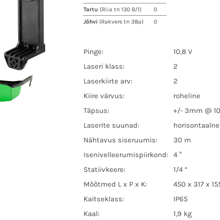
Tartu
(Riia tn 130 B/1)
0
Jõhvi
(Rakvere tn 38a)
0
Pinge:
10,8 V
Laseri klass:
2
Laserkiirte arv:
2
Kiire värvus:
roheline
Täpsus:
+/- 3mm @ 1
Laserite suunad:
horisontaalne
Nähtavus siseruumis:
30 m
Isenivelleerumispiirkond:
4 °
Statiivkeere:
1/4 “
Mõõtmed L x P x K:
450 x 317 x 1
Kaitseklass:
IP65
Kaal:
1,9 kg