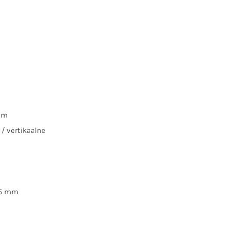
0m
 / vertikaalne
55 mm