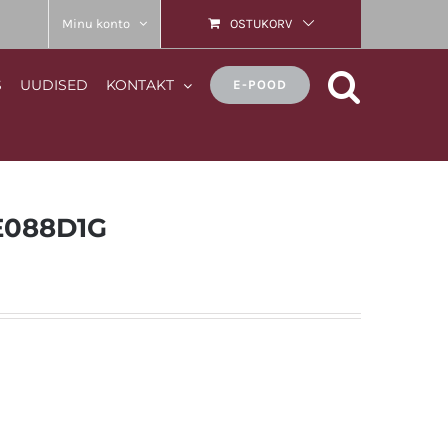
Minu konto
OSTUKORV
S
UUDISED
KONTAKT
E-POOD
CE088D1G