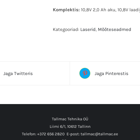
Komplektis:
10,8V 2,0 Ah aku, 10,8V laad
Kategooriad:
Laserid
,
Mõõteseadmed
Sildid:DEWALT, isetasanduv, laser, laserm
Jaga Twitteris
Jaga Pinterestis
Tallmac Tehnika OÜ
Liimi 6/1, 10612 Tallinn
Telefon: +372 656 2820
E-post: tallmac@tallmac.ee