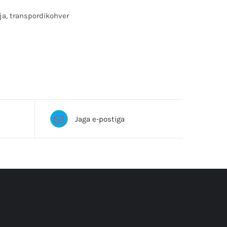
ija, transpordikohver
õõdik, lasermõõtja, ristlaser
Jaga e-postiga