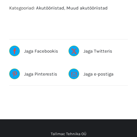
kogus
Kategooriad:
Akutööriistad
,
Muud akutööriistad
Silt:DEWALT
Jaga Facebookis
Jaga Twitteris
Jaga Pinterestis
Jaga e-postiga
Tallmac Tehnika OÜ