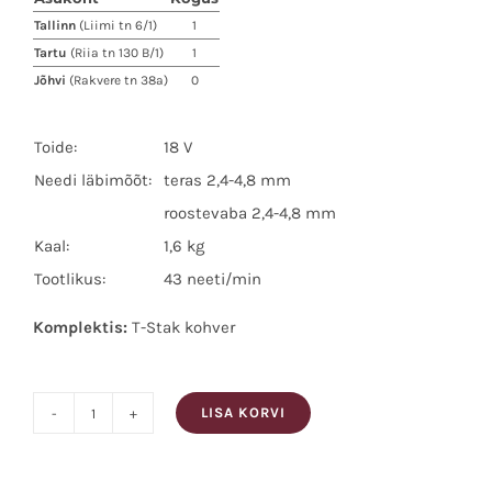
Tallinn
(Liimi tn 6/1)
1
Tartu
(Riia tn 130 B/1)
1
Jõhvi
(Rakvere tn 38a)
0
Toide:
18 V
Needi läbimõõt:
teras 2,4-4,8 mm
roostevaba 2,4-4,8 mm
Kaal:
1,6 kg
Tootlikus:
43 neeti/min
Komplektis:
T-Stak kohver
LISA KORVI
Dewalt
Needipüstol
DCF403NT