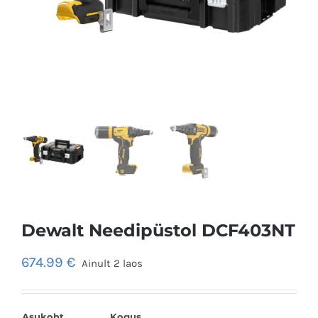
Dewalt Needipüstol DCF403NT
674.99
€
Ainult 2 laos
Asukoht
Kogus