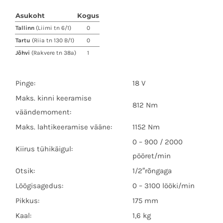
Asukoht
Kogus
Tallinn
(Liimi tn 6/1)
0
Tartu
(Riia tn 130 B/1)
0
Jõhvi
(Rakvere tn 38a)
1
Pinge:
18 V
Maks. kinni keeramise
812 Nm
väändemoment:
Maks. lahtikeeramise vääne:
1152 Nm
0 – 900 / 2000
Kiirus tühikäigul:
pööret/min
Otsik:
1/2″rõngaga
Löögisagedus:
0 – 3100 lööki/min
Pikkus:
175 mm
Kaal:
1,6 kg