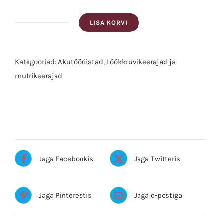
LISA KORVI
Dewalt
Akumutrikeeraja
harjavaba
Kategooriad:
Akutööriistad
,
Löökkruvikeerajad ja
mootoriga
mutrikeerajad
DCF891N
Sildid:akudrell, akumutrikeeraja, akutrell, DEWALT,
kogus
harjavaba, mutrikeeraja
Jaga Facebookis
Jaga Twitteris
Jaga Pinterestis
Jaga e-postiga