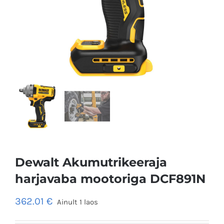
Dewalt Akumutrikeeraja
harjavaba mootoriga DCF891N
362.01
€
Ainult 1 laos