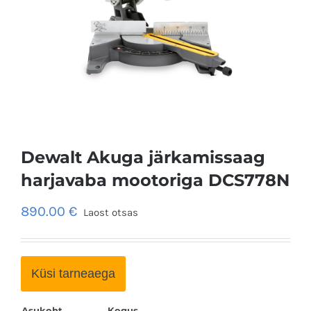
Dewalt Akuga järkamissaag
harjavaba mootoriga DCS778N
890.00
€
Laost otsas
Küsi tarneaega
Asukoht
Kogus