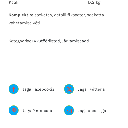
Kaal:
17,2 kg
Komplektis:
saeketas, detaili fiksaator, saeketta
vahetamise võti
Kategooriad:
Akutööriistad
,
Järkamissaed
Sildid:akumiiusaepink, DEWALT, miiusaepink, nurgasaag,
saepink
Jaga Facebookis
Jaga Twitteris
Jaga Pinterestis
Jaga e-postiga