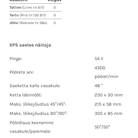
Tallinn
(Liimi tn 6/1)
0
Tartu
(Riia tn 130 B/1)
0
Jõhvi
(Rakvere tn 38a)
0
XPS saetee näitaja
Pinge:
54 V
4300
Pöörete arv:
pööret/min
Saeketta kalle vasakule:
48 °
Ketta läbimõõt:
250 x 30 mm
Maks. lõikejõudlus 45°/45°:
215 x 58 mm
Maks. lõikejõudlus 90°/90°:
305 x 85 mm
Pöördlaua keeramine
50°/50°
vasakule/paremale: