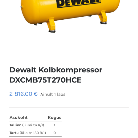
Dewalt Kolbkompressor
DXCMB75T270HCE
2 816.00
€
Ainult 1 laos
Asukoht
Kogus
Tallinn
(Liimi tn 6/1)
1
Tartu
(Riia tn 130 B/1)
0