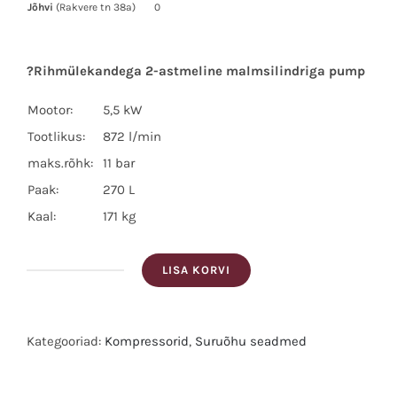
Jõhvi
(Rakvere tn 38a)
0
?Rihmülekandega 2-astmeline malmsilindriga pump
Mootor:
5,5 kW
Tootlikus:
872 l/min
maks.rõhk:
11 bar
Paak:
270 L
Kaal:
171 kg
LISA KORVI
Dewalt
Kolbkompressor
DXCMB75T270HCE
Kategooriad:
Kompressorid
,
Suruõhu seadmed
kogus
Silt:DEWALT