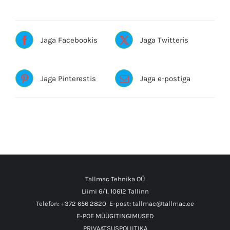
Jaga Facebookis
Jaga Twitteris
Jaga Pinterestis
Jaga e-postiga
Tallmac Tehnika OÜ
Liimi 6/1, 10612 Tallinn
Telefon: +372 656 2820
E-post: tallmac@tallmac.ee
E-POE MÜÜGITINGIMUSED
PRIVAATSUSPOLIITIKA