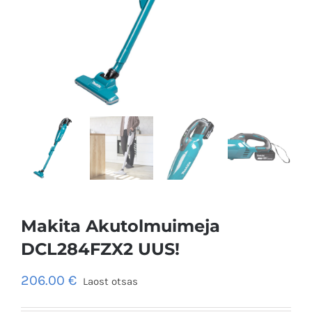
Makita Akutolmuimeja
DCL284FZX2 UUS!
206.00
€
Laost otsas