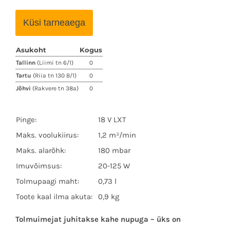
Küsi tarneaega
Asukoht
Kogus
Tallinn
(Liimi tn 6/1)
0
Tartu
(Riia tn 130 B/1)
0
Jõhvi
(Rakvere tn 38a)
0
Pinge:
18 V LXT
Maks. voolukiirus:
1,2 m³/min
Maks. alarõhk:
180 mbar
Imuvõimsus:
20-125 W
Tolmupaagi maht:
0,73 l
Toote kaal ilma akuta:
0,9 kg
Tolmuimejat juhitakse kahe nupuga – üks on