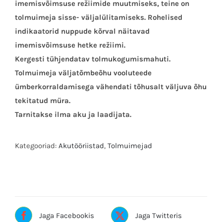
imemisvõimsuse režiimide muutmiseks, teine ​​on
tolmuimeja sisse- väljalülitamiseks. Rohelised
indikaatorid nuppude kõrval näitavad
imemisvõimsuse hetke režiimi.
Kergesti tühjendatav tolmukogumismahuti.
Tolmuimeja väljatõmbeõhu vooluteede
ümberkorraldamisega vähendati tõhusalt väljuva õhu
tekitatud müra.
Tarnitakse ilma aku ja laadijata.
Kategooriad:
Akutööriistad
,
Tolmuimejad
Silt:MAKITA
Jaga Facebookis
Jaga Twitteris