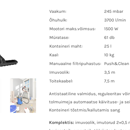
Vaakum:
245 mbar
Õhuhulk:
3700 l/min
Mootori maks.võimsus:
1500 W
Müratase:
61 db
Konteineri maht:
25 l
Kaal:
10 kg
Manuaalne filtripuhastus:
Push&Clean
Imuvoolik:
3,5 m
Toitekaabel:
7,5 m
Antistaatiline valmidus, reguleeritav või
tolmuimeja automaatse käivituse- ja s
Konteineri tõstmis/kallutamis sang
Komplektis:
imuvoolik, imutorud 2×0,5 m