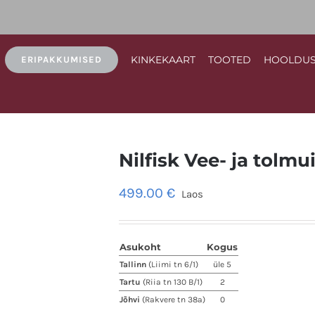
KINKEKAART
TOOTED
HOOLDU
ERIPAKKUMISED
Nilfisk Vee- ja tolm
499.00
€
Laos
Asukoht
Kogus
Tallinn
(Liimi tn 6/1)
üle 5
Tartu
(Riia tn 130 B/1)
2
Jõhvi
(Rakvere tn 38a)
0