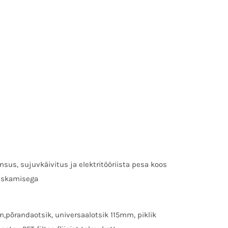
msus, sujuvkäivitus ja elektritööriista pesa koos
eiskamisega
,põrandaotsik, universaalotsik 115mm, piklik