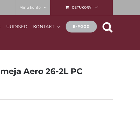
Minu konto
OSTUKORV
S
UUDISED
KONTAKT
E-POOD
uimeja Aero 26-2L PC