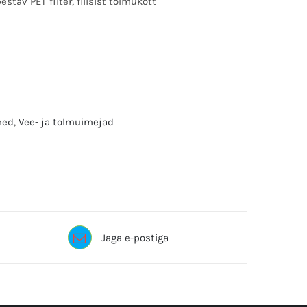
estav PET filter, fliisist tolmukott
med
,
Vee- ja tolmuimejad
kercher, NILFISK, tolmu imeja, tolmuimeja,
Jaga e-postiga