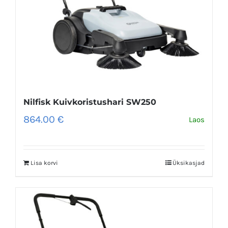
Nilfisk Kuivkoristushari SW250
864.00
€
Laos
Lisa korvi
Üksikasjad