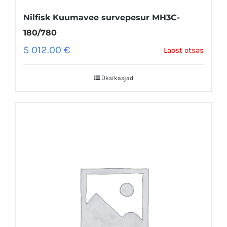
Nilfisk Kuumavee survepesur MH3C-
180/780
5 012.00
€
Laost otsas
Üksikasjad