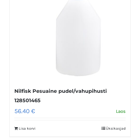
Nilfisk Pesuaine pudel/vahupihusti
128501465
56.40
€
Laos
Lisa korvi
Üksikasjad