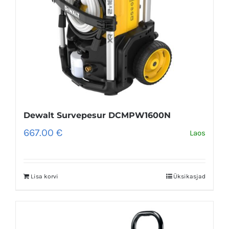
Dewalt Survepesur DCMPW1600N
667.00
€
Laos
Lisa korvi
Üksikasjad