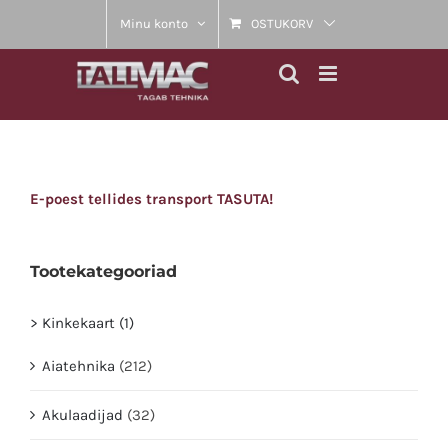
Skip
Minu konto
OSTUKORV
to
content
E-poest tellides transport TASUTA!
Tootekategooriad
> Kinkekaart (1)
Aiatehnika
(212)
Akulaadijad
(32)