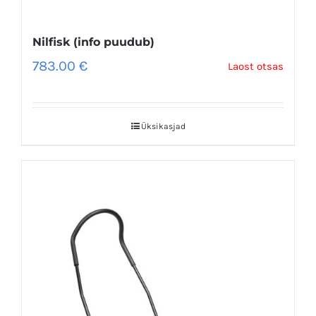
Nilfisk (info puudub)
783.00
€
Laost otsas
Üksikasjad