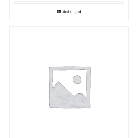
Üksikasjad