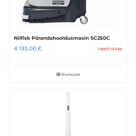
Nilfisk Põrandahooldusmasin SC250C
4 195.00
€
Laost otsas
Üksikasjad