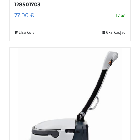
128501703
77.00
€
Laos
Lisa korvi
Üksikasjad