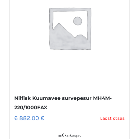
Nilfisk Kuumavee survepesur MH4M-
220/1000FAX
6 882.00
€
Laost otsas
Üksikasjad