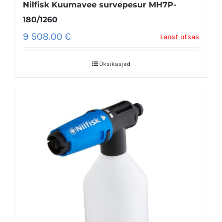
Nilfisk Kuumavee survepesur MH7P-
180/1260
9 508.00
€
Laost otsas
Üksikasjad