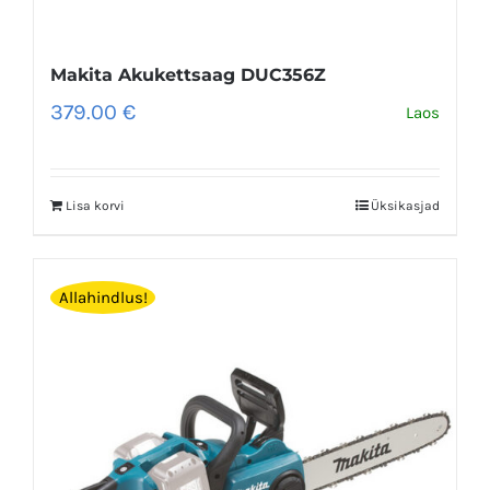
Makita Akukettsaag DUC356Z
379.00
€
Laos
Lisa korvi
Üksikasjad
Allahindlus!