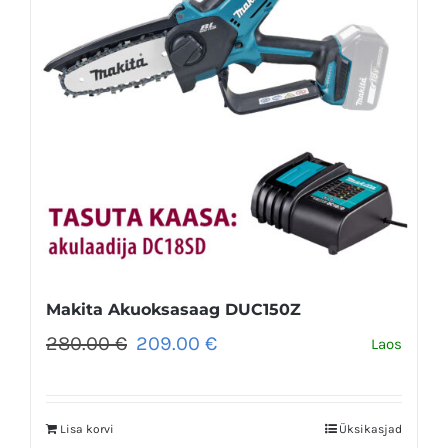
Makita Akuoksasaag DUC150Z
Algne
Praegune
280.00
€
209.00
€
Laos
hind
hind
oli:
on:
280.00 €.
209.00 €.
Lisa korvi
Üksikasjad