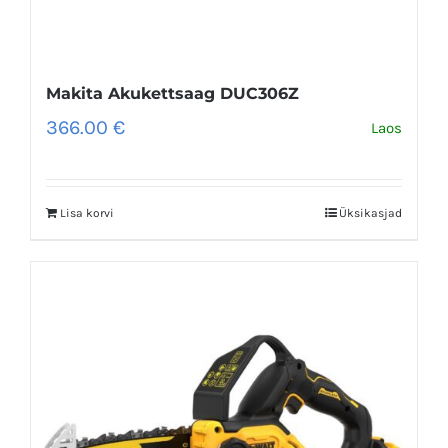
Makita Akukettsaag DUC306Z
366.00
€
Laos
Lisa korvi
Üksikasjad