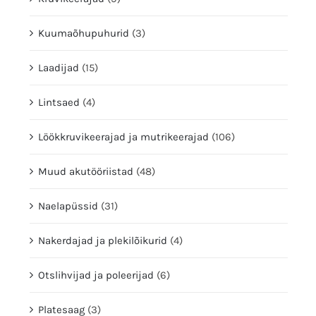
Kuumaõhupuhurid
(3)
Laadijad
(15)
Lintsaed
(4)
Löökkruvikeerajad ja mutrikeerajad
(106)
Muud akutööriistad
(48)
Naelapüssid
(31)
Nakerdajad ja plekilõikurid
(4)
Otslihvijad ja poleerijad
(6)
Platesaag
(3)