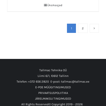
Üksikasjad
1
2
Tallmac Tehnika OÜ
Liimi 6/1, 10612 Tallinn
Telefon: +372 656 2820
E-post: tallmac@tallmac.ee
E-POE MÜÜGITINGIMUSED
PRIVAATSUSPOLIITIKA
JÄRELMAKSU TINGIMUSED
All Rights Reserved© Copyright 2019 -
2026