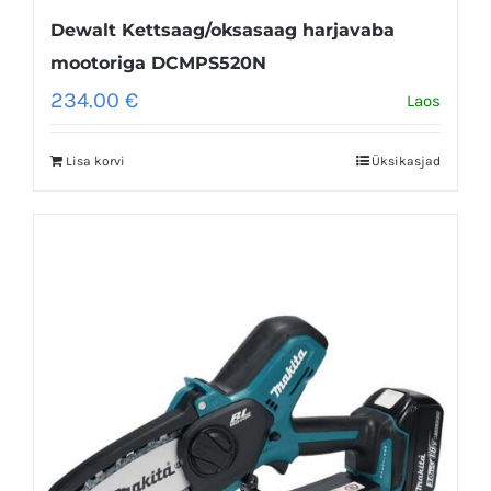
Dewalt Kettsaag/oksasaag harjavaba
mootoriga DCMPS520N
234.00
€
Laos
Lisa korvi
Üksikasjad