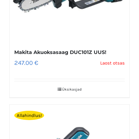
Makita Akuoksasaag DUC101Z UUS!
247.00
€
Laost otsas
Üksikasjad
Allahindlus!