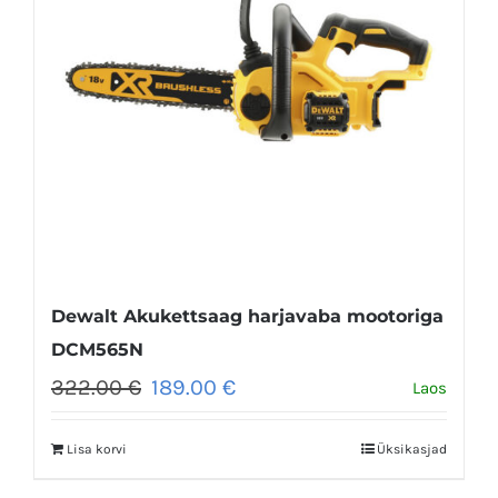
Dewalt Akukettsaag harjavaba mootoriga
DCM565N
Algne
Praegune
322.00
€
189.00
€
Laos
hind
hind
oli:
on:
Lisa korvi
Üksikasjad
322.00 €.
189.00 €.