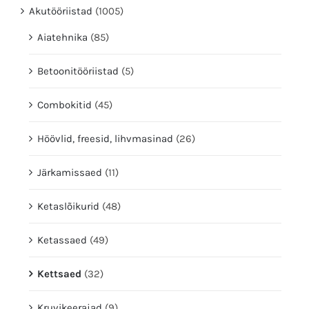
Akutööriistad
(1005)
Aiatehnika
(85)
Betoonitööriistad
(5)
Combokitid
(45)
Höövlid, freesid, lihvmasinad
(26)
Järkamissaed
(11)
Ketaslõikurid
(48)
Ketassaed
(49)
Kettsaed
(32)
Kruvikeerajad
(9)