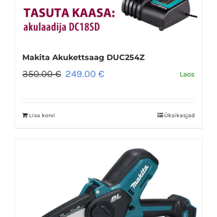
Makita Akukettsaag DUC254Z
Algne
Praegune
350.00
€
249.00
€
Laos
hind
hind
oli:
on:
350.00 €.
249.00 €.
Lisa korvi
Üksikasjad