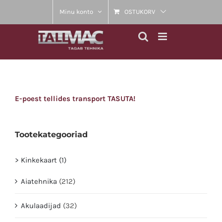
Skip
Minu konto
OSTUKORV
to
content
E-poest tellides transport TASUTA!
Tootekategooriad
> Kinkekaart (1)
Aiatehnika
(212)
Akulaadijad
(32)