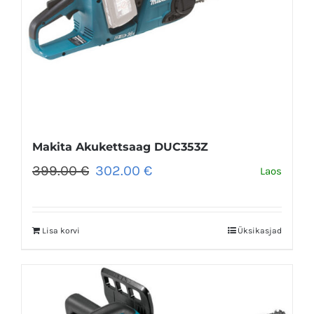
Makita Akukettsaag DUC353Z
Algne
Praegune
399.00
€
302.00
€
Laos
hind
hind
oli:
on:
399.00 €.
302.00 €.
Lisa korvi
Üksikasjad