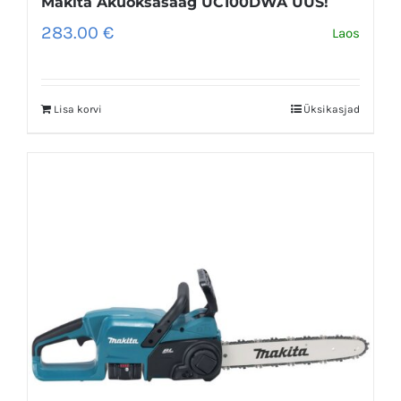
Makita Akuoksasaag UC100DWA UUS!
283.00
€
Laos
Lisa korvi
Üksikasjad