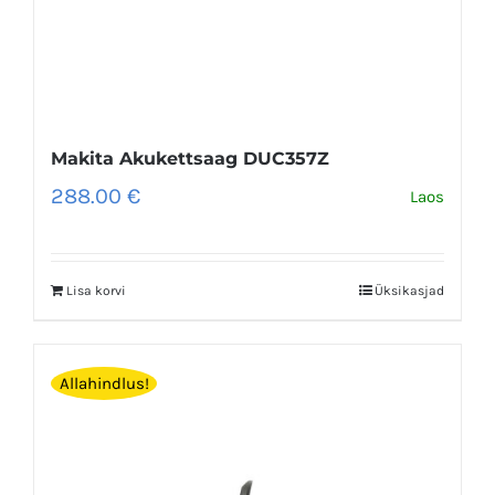
Makita Akukettsaag DUC357Z
288.00
€
Laos
Lisa korvi
Üksikasjad
Allahindlus!