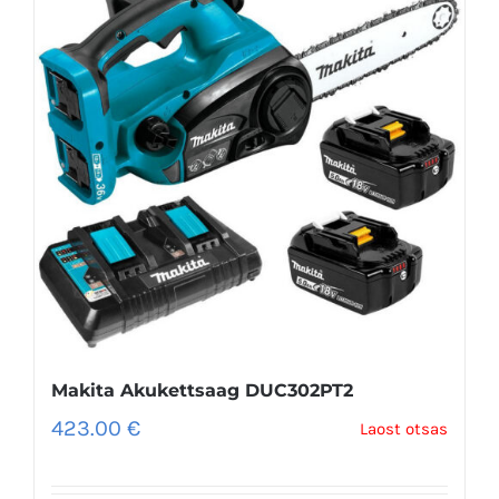
Makita Akukettsaag DUC302PT2
423.00
€
Laost otsas