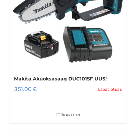
Makita Akuoksasaag DUC101SF UUS!
351.00
€
Laost otsas
Üksikasjad