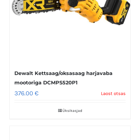
Dewalt Kettsaag/oksasaag harjavaba
mootoriga DCMPS520P1
376.00
€
Laost otsas
Üksikasjad