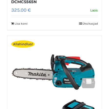
DCMCS565N
325.00
€
Laos
Lisa korvi
Üksikasjad
Allahindlus!