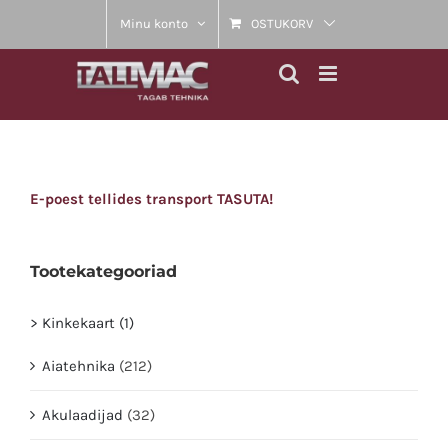
Skip
Minu konto
OSTUKORV
to
content
E-poest tellides transport TASUTA!
Tootekategooriad
> Kinkekaart (1)
Aiatehnika
(212)
Akulaadijad
(32)