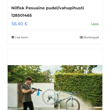
Nilfisk Pesuaine pudel/vahupihusti
128501465
56.40
€
Laos
Lisa korvi
Üksikasjad