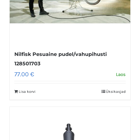
Nilfisk Pesuaine pudel/vahupihusti
128501703
77.00
€
Laos
Lisa korvi
Üksikasjad