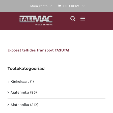
Skip
Minu konto
OSTUKORV
to
content
E-poest tellides transport TASUTA!
Tootekategooriad
> Kinkekaart (1)
Aiatehnika
(85)
Aiatehnika
(212)