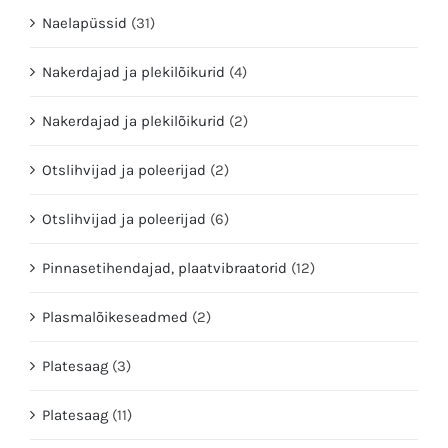
Naelapüssid
(31)
Nakerdajad ja plekilõikurid
(4)
Nakerdajad ja plekilõikurid
(2)
Otslihvijad ja poleerijad
(2)
Otslihvijad ja poleerijad
(6)
Pinnasetihendajad, plaatvibraatorid
(12)
Plasmalõikeseadmed
(2)
Platesaag
(3)
Platesaag
(11)